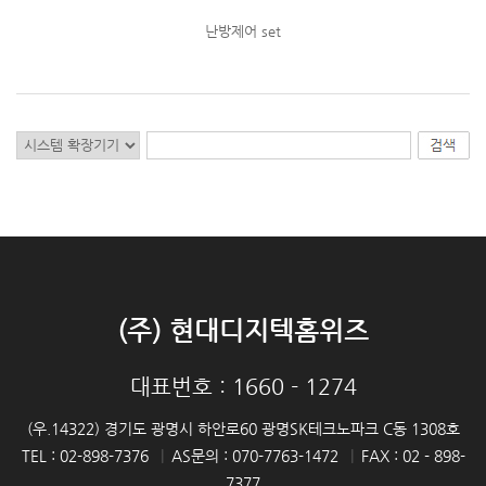
난방제어 set
(주) 현대디지텍홈위즈
대표번호 : 1660 - 1274
(우.14322) 경기도 광명시 하안로60 광명SK테크노파크 C동 1308호
TEL : 02-898-7376
|
AS문의 : 070-7763-1472
|
FAX : 02 - 898-
7377